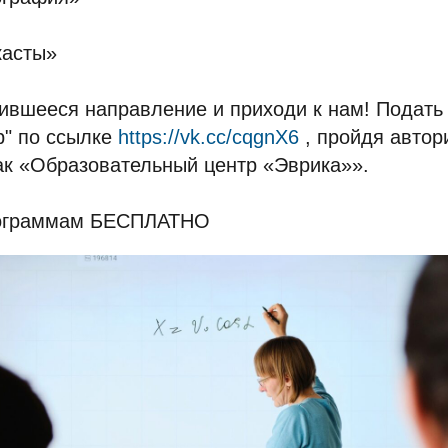
касты»
ившееся направление и приходи к нам! Подать 
р" по ссылке
https://vk.cc/cqgnX6
, пройдя автор
ак «Образовательный центр «Эврика»».
рограммам БЕСПЛАТНО