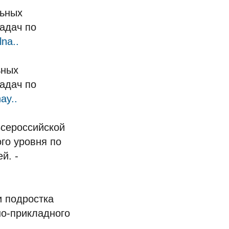
льных
адач по
lna..
ьных
адач по
ay..
Всероссийской
го уровня по
й. -
и подростка
но-прикладного