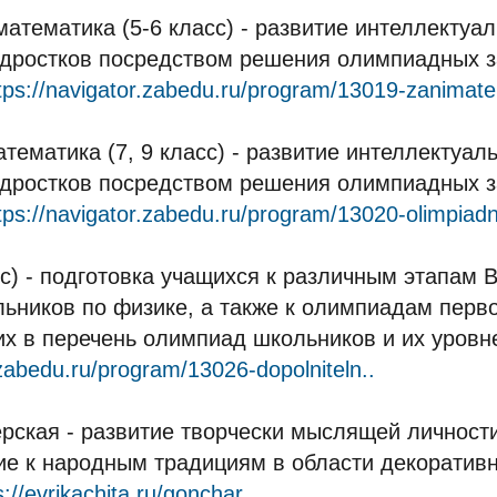
атематика (5-6 класс) - развитие интеллектуа
одростков посредством решения олимпиадных з
tps://navigator.zabedu.ru/program/13019-zanimate
ематика (7, 9 класс) - развитие интеллектуал
одростков посредством решения олимпиадных з
tps://navigator.zabedu.ru/program/13020-olimpiadn
сс) - подготовка учащихся к различным этапам 
ников по физике, а также к олимпиадам перво
х в перечень олимпиад школьников и их уровне
.zabedu.ru/program/13026-dopolniteln..
рская - развитие творчески мыслящей личност
ие к народным традициям в области декоратив
s://evrikachita.ru/gonchar