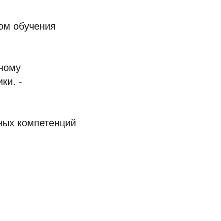
ом обучения
ьному
ки. -
ных компетенций