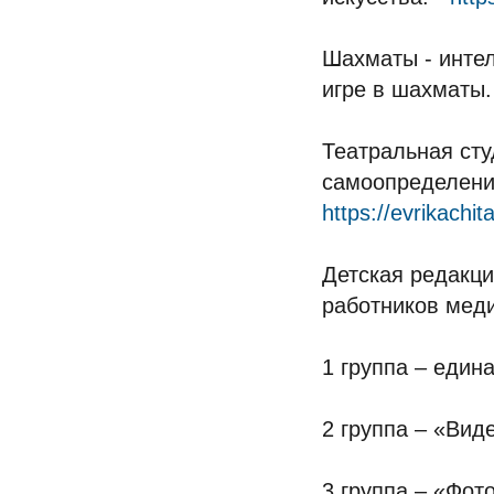
Шахматы - инте
игре в шахматы.
Театральная ст
самоопределению
https://evrikachita
Детская редакц
работников мед
1 группа – един
2 группа – «Вид
3 группа – «Фот