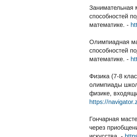
Занимательная м
способностей п
математике. -
ht
Олимпиадная мат
способностей п
математике. -
ht
Физика (7-8 кла
олимпиады школь
физике, входящи
https://navigator
Гончарная масте
через приобщен
искусства. -
http