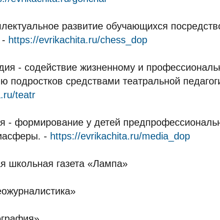
ллектуальное развитие обучающихся посредств
 -
https://evrikachita.ru/chess_dop
удия - содействие жизненному и профессионал
 подростков средствами театральной педагоги
.ru/teatr
ия - формирование у детей предпрофессиональ
иасферы. -
https://evrikachita.ru/media_dop
ая школьная газета «Лампа»
еожурналистика»
ография»