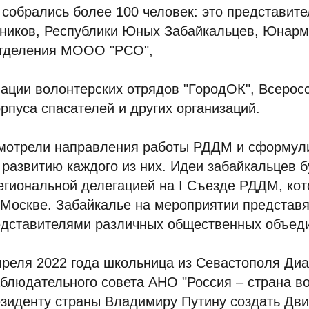
собрались более 100 человек: это представите
ников, Республики Юных Забайкальцев, Юнарм
отделения МООО "РСО",
ации волонтерских отрядов "ГородОК", Всерос
орпуса спасателей и других организаций.
смотрели направления работы РДДМ и сформул
развитию каждого из них. Идеи забайкальцев б
гиональной делегацией на I Съезде РДДМ, кот
 Москве. Забайкалье на мероприятии представя
дставителями различных общественных объед
преля 2022 года школьница из Севастополя Диа
блюдательного совета АНО "Россия – страна в
зиденту страны Владимиру Путину создать Дви