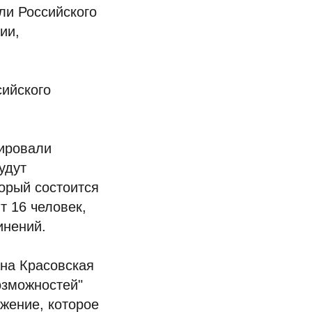
ли Российского
ии,
сийского
ировали
удут
орый состоится
т 16 человек,
инений.
на Красовская
озможностей"
жение, которое