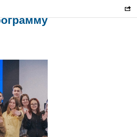
енных
рограмму