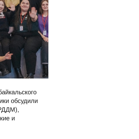
байкальского
ники обсудили
РДДМ),
кие и