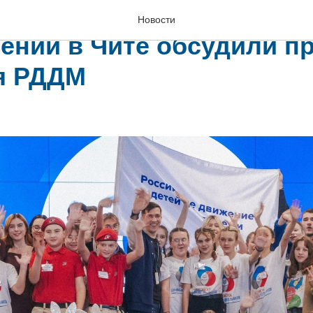
вители детских обществ
Новости
ений в Чите обсудили п
я РДДМ