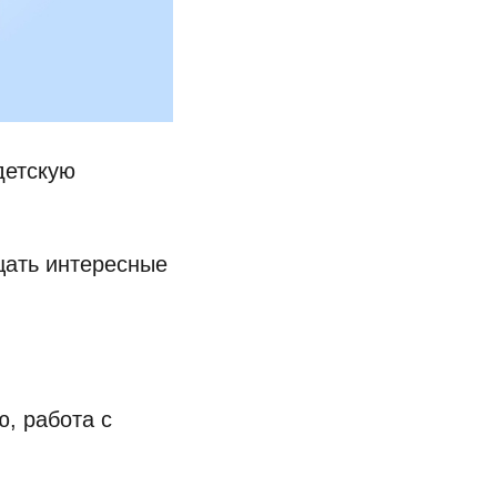
детскую
щать интересные
ю, работа с