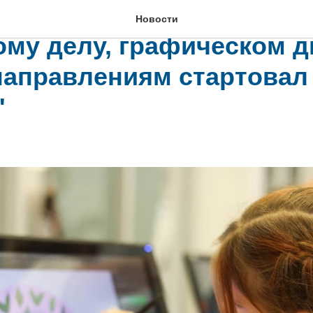
кольников на программы
Новости
ому делу, графическом д
направлениям стартовал
"