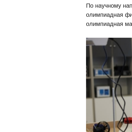
По научному на
олимпиадная физ
олимпиадная мат