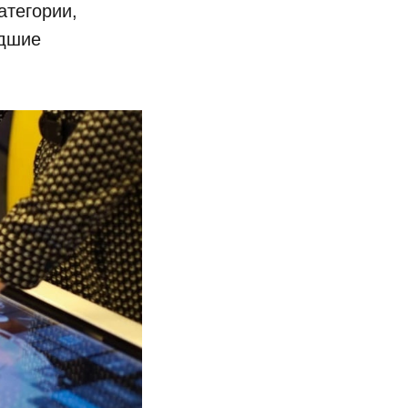
атегории,
едшие