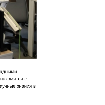
пиадными
знакомятся с
аучные знания в