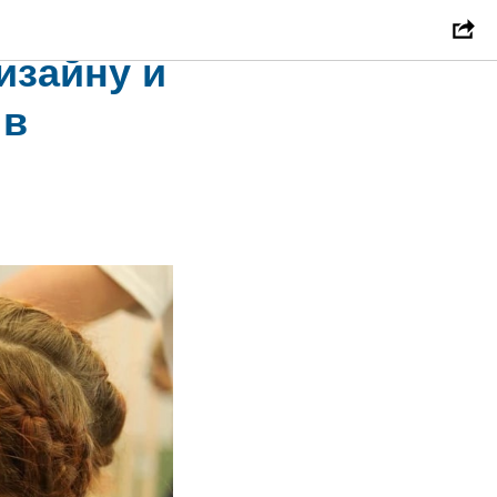
 по
изайну и
 в