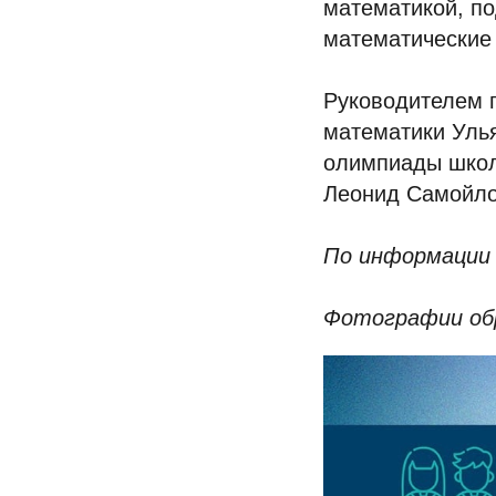
математикой, по
математические 
Руководителем 
математики Улья
олимпиады школ
Леонид Самойло
По информации 
Фотографии обр