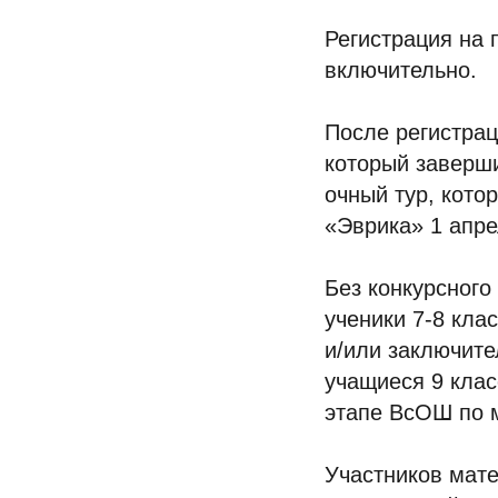
Регистрация на
включительно.
После регистрац
который заверш
очный тур, кото
«Эврика» 1 апре
Без конкурсног
ученики 7-8 кла
и/или заключите
учащиеся 9 клас
этапе ВсОШ по м
Участников мат