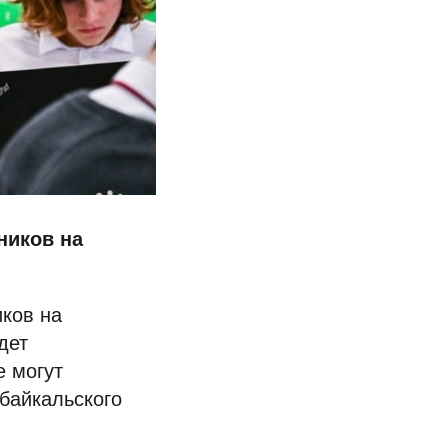
ников на
ков на
дет
е могут
абайкальского