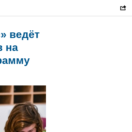
» ведёт
в на
рамму