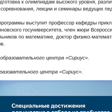
дготовка к олимпиадам высокого уровня, разл
соревнования, лекции и семинары ведущих пед
программы выступит профессор кафедры прик
новского госуниверситета, член жюри Всеросс
ьников по математике, доктор физико-математ
в.
образовательного центра «Сириус».
азовательного центра «Сириус».