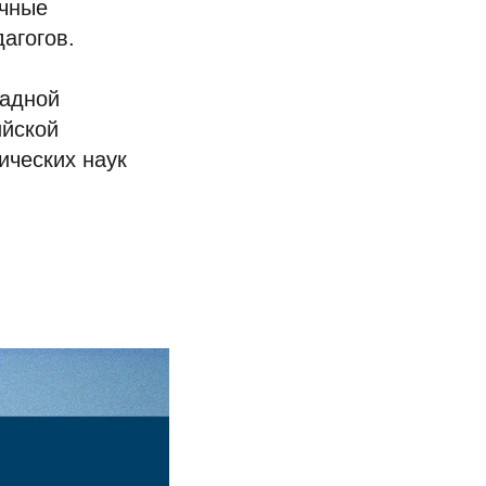
ичные
агогов.
ладной
ийской
ических наук