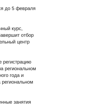
я до 5 февраля
чный курс,
Завершит отбор
тельный центр
е регистрацию
на региональном
ого года и
а региональном
енные занятия