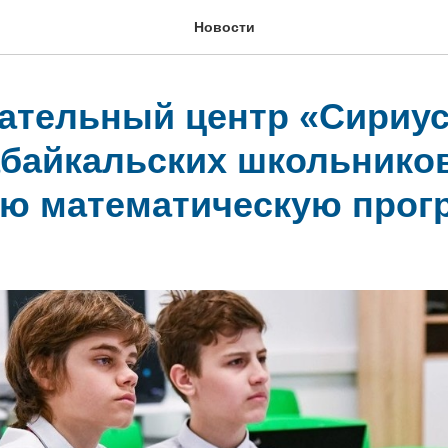
Новости
ательный центр «Сириус
абайкальских школьнико
ю математическую прог