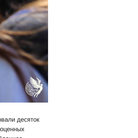
овали десяток
ноценных