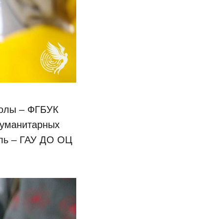
колы – ФГБУК
гуманитарных
ель – ГАУ ДО ОЦ