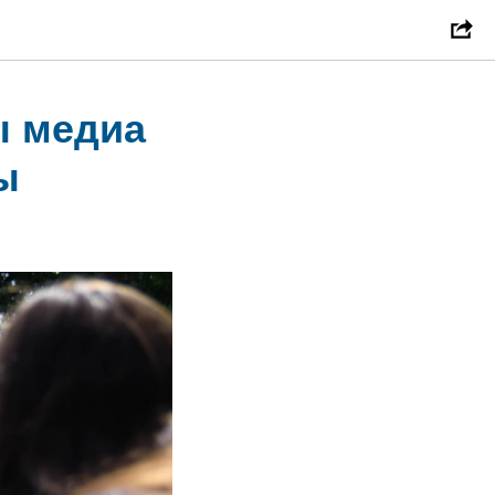
ы медиа
ы