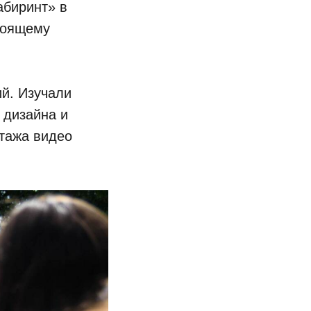
абиринт» в
стоящему
ий. Изучали
 дизайна и
нтажа видео