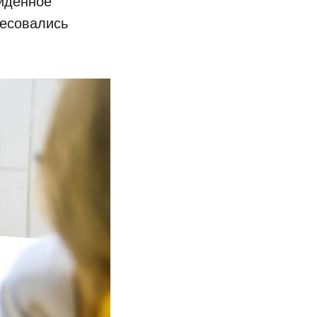
ойденное
ресовались