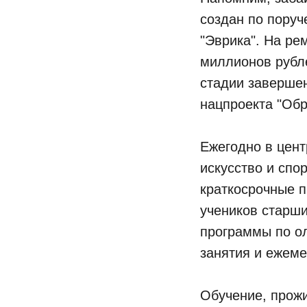
создан по поруч
"Эврика". На ре
миллионов рубле
стадии заверше
нацпроекта "Обр
Ежегодно в цент
искусство и спо
краткосрочные п
учеников старши
программы по о
занятия и ежем
Обучение, прож