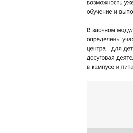
возможность уже
обучение и вып
В заочном модул
определены учас
центра - для де
досуговая деяте
в кампусе и пит