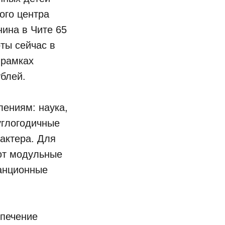
ого центра
нина в Чите 65
ты сейчас в
 рамках
блей.
лениям: наука,
углогодичные
актера. Для
уют модульные
анционные
спечение