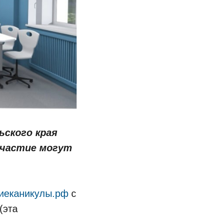
ьского края
Участие могут
киеканикулы.рф
с
(эта