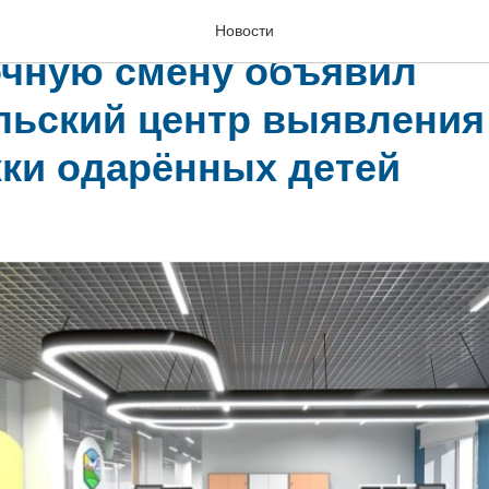
кольников на математич
Новости
очную смену объявил
льский центр выявления
ки одарённых детей