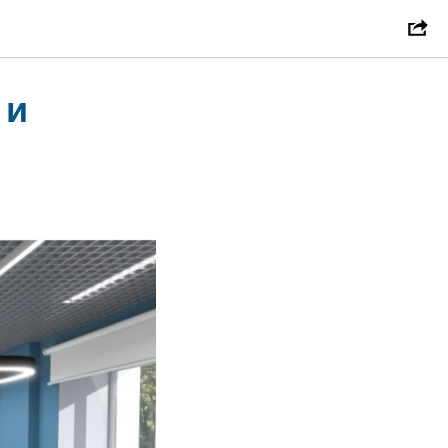
ескую
 и