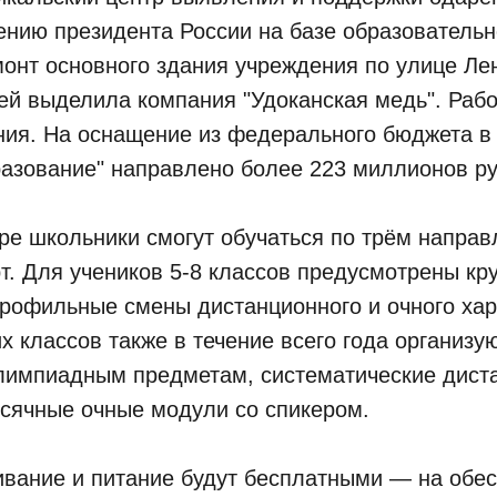
ению президента России на базе образовательн
монт основного здания учреждения по улице Ле
й выделила компания "Удоканская медь". Рабо
ния. На оснащение из федерального бюджета в
азование" направлено более 223 миллионов ру
ре школьники смогут обучаться по трём направ
рт. Для учеников 5-8 классов предусмотрены кр
рофильные смены дистанционного и очного хар
х классов также в течение всего года организ
лимпиадным предметам, систематические дист
есячные очные модули со спикером.
ивание и питание будут бесплатными — на обе