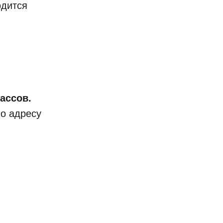
одится
лассов.
о адресу