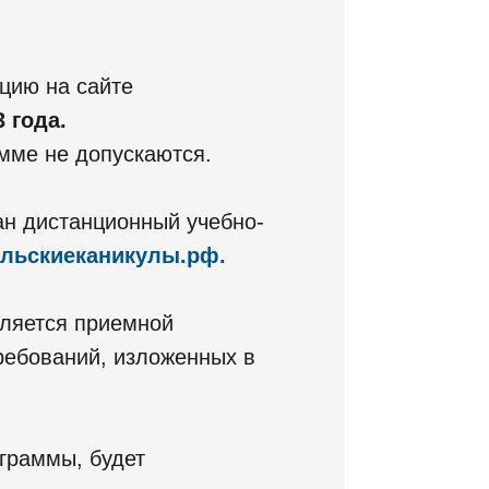
цию на сайте
 года.
мме не допускаются.
ан дистанционный учебно-
альскиеканикулы.рф.
вляется приемной
ребований, изложенных в
граммы, будет