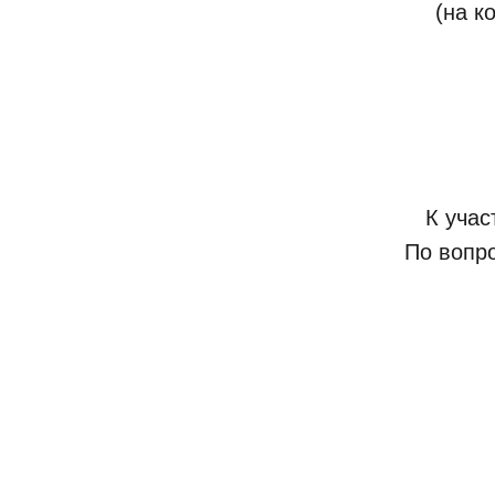
(на к
К уча
По вопр