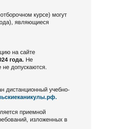
отборочном курсе) могут
года), являющиеся
цию на сайте
024 года.
Не
 не допускаются.
ан дистанционный учебно-
льскиеканикулы.рф.
вляется приемной
ребований, изложенных в