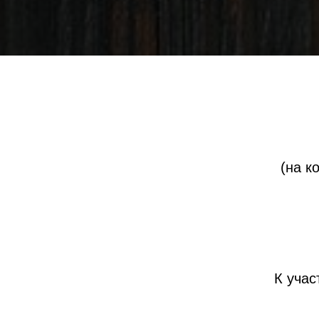
(на к
К уча