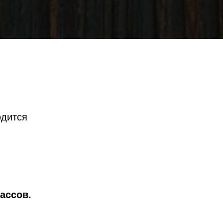
одится
лассов.