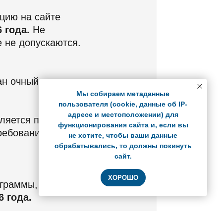
цию на сайте
 года.
Не
 не допускаются.
н очный курс в период с
Мы собираем метаданные
пользователя (cookie, данные об IP-
адресе и местоположении) для
вляется приемной
функционирования сайта и, если вы
ребований, изложенных в
не хотите, чтобы ваши данные
обрабатывались, то должны покинуть
сайт.
ХОРОШО
граммы, будет
6 года.