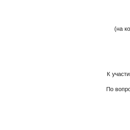
(на к
К участ
По вопр