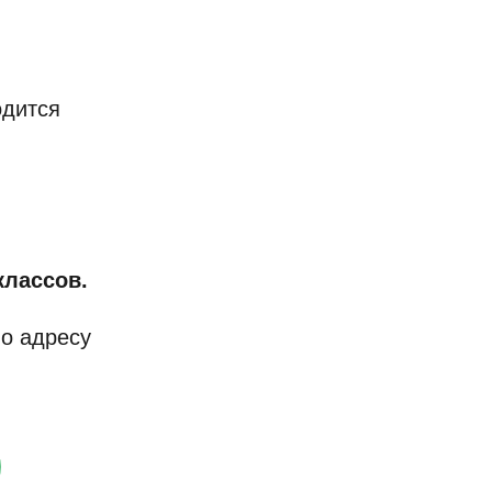
одится
классов.
о адресу