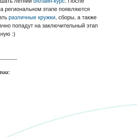
ушать летний
онлайн-курс
. После
На региональном этапе появляются
щать
различные кружки
, сборы, а также
чно попадут на заключительный этап
ную :)
гии: