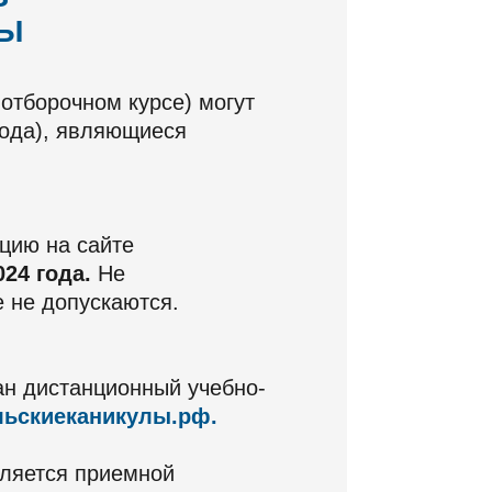
МЫ
отборочном курсе) могут
года), являющиеся
цию на сайте
024 года.
Не
 не допускаются.
ан дистанционный учебно-
льскиеканикулы.рф.
вляется приемной