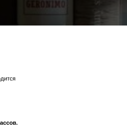
одится
ассов.