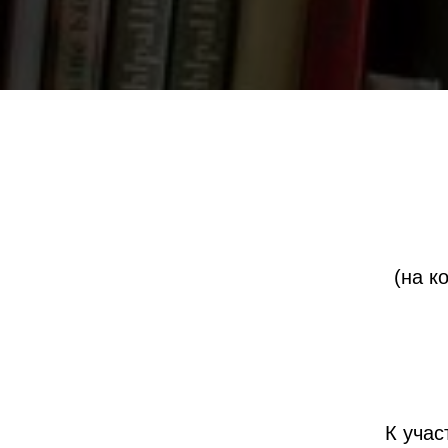
(на к
К уча